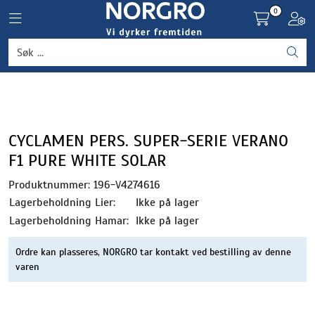
Skip to main content
0
Toggle navigation
Toggl
Grønnsaker
Settepotet og setteløk
Frukt og bær
CYCLAMEN PERS. SUPER-SERIE VERANO
F1 PURE WHITE SOLAR
Plantevern og nyttedyr
Produktnummer:
196-V4274616
Lagerbeholdning Lier:
Ikke på lager
Blomster, potter og brett
Lagerbeholdning Hamar:
Ikke på lager
Driftsmidler
Ordre kan plasseres, NORGRO tar kontakt ved bestilling av denne
varen