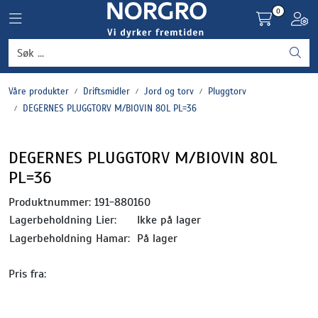
Skip to main content
0
Toggle navigation
Toggl
Grønnsaker
Våre produkter
Driftsmidler
Jord og torv
Pluggtorv
Settepotet og setteløk
DEGERNES PLUGGTORV M/BIOVIN 80L PL=36
Frukt og bær
DEGERNES PLUGGTORV M/BIOVIN 80L
PL=36
Plantevern og nyttedyr
Produktnummer:
191-880160
Blomster, potter og brett
Lagerbeholdning Lier:
Ikke på lager
Lagerbeholdning Hamar:
På lager
Driftsmidler
Pris fra: