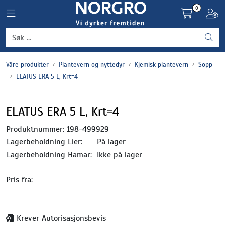
Skip to main content
0
Toggle navigation
Toggl
Grønnsaker
Våre produkter
Plantevern og nyttedyr
Kjemisk plantevern
Sopp
Settepotet og setteløk
ELATUS ERA 5 L, Krt=4
Frukt og bær
ELATUS ERA 5 L, Krt=4
Plantevern og nyttedyr
Produktnummer:
198-499929
Lagerbeholdning Lier:
På lager
Blomster, potter og brett
Lagerbeholdning Hamar:
Ikke på lager
Pris fra:
Driftsmidler
Krever Autorisasjonsbevis