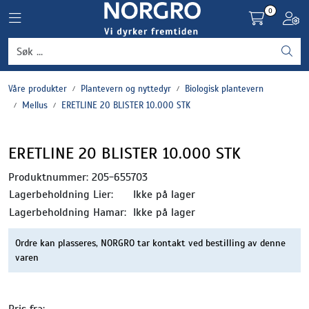
Skip to main content
0
Toggle navigation
Toggl
Grønnsaker
Våre produkter
Plantevern og nyttedyr
Biologisk plantevern
Settepotet og setteløk
Mellus
ERETLINE 20 BLISTER 10.000 STK
Frukt og bær
ERETLINE 20 BLISTER 10.000 STK
Plantevern og nyttedyr
Produktnummer:
205-655703
Lagerbeholdning Lier:
Ikke på lager
Blomster, potter og brett
Lagerbeholdning Hamar:
Ikke på lager
Ordre kan plasseres, NORGRO tar kontakt ved bestilling av denne
Driftsmidler
varen
Pris fra: