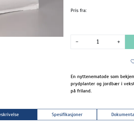
Pris fra:
-
+
En nyttenematode som bekjemp
prydplanter og jordbær i vekst
på friland.
skrivelse
Spesifikasjoner
Dokumenta