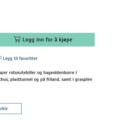
Logg inn for å kjøpe
Legg til favoritter
er rotsnutebiller og hageoldenborre i
hus, plasttunnel og på friland, samt i grasplen
rkiv