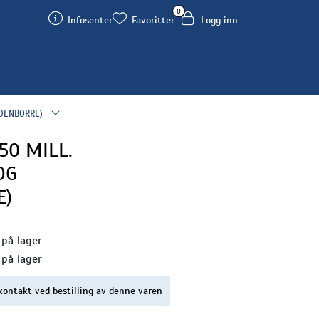
0
Infosenter
Favoritter
Logg inn
LDENBORRE)
50 MILL.
OG
E)
 på lager
 på lager
kontakt ved bestilling av denne varen