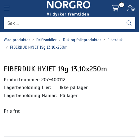
Skip to main content
0
Toggle navigation
Toggl
Grønnsaker
Våre produkter
Driftsmidler
Duk og folieprodukter
Fiberduk
Settepotet og setteløk
FIBERDUK HYJET 19g 13,10x250m
Frukt og bær
FIBERDUK HYJET 19g 13,10x250m
Plantevern og nyttedyr
Produktnummer:
207-400112
Lagerbeholdning Lier:
Ikke på lager
Blomster, potter og brett
Lagerbeholdning Hamar:
På lager
Pris fra:
Driftsmidler