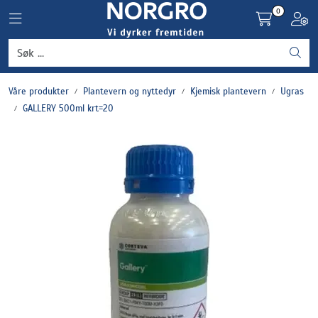
Skip to main content
0
Toggle navigation
Toggl
Grønnsaker
Våre produkter
Plantevern og nyttedyr
Kjemisk plantevern
Ugras
Settepotet og setteløk
GALLERY 500ml krt=20
Frukt og bær
Plantevern og nyttedyr
Blomster, potter og brett
Driftsmidler