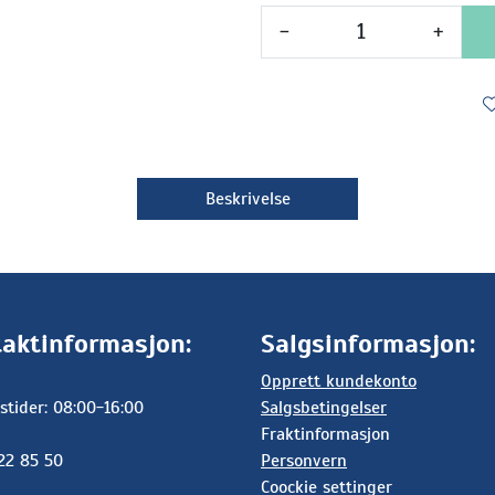
-
+
Beskrivelse
aktinformasjon:
Salgsinformasjon:
Opprett kundekonto
stider: 08:00-16:00
Salgsbetingelser
Fraktinformasjon
 22 85 50
Personvern
Coockie settinger