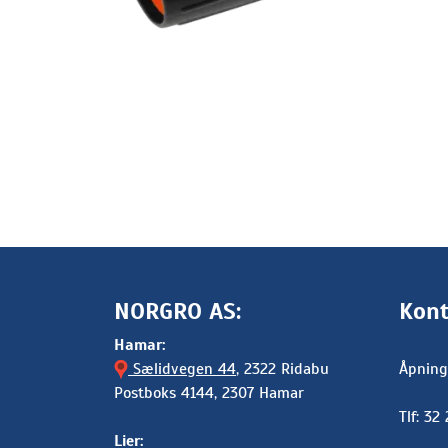
NORGRO AS:
Kont
Hamar:
Sælidvegen 44
, 2322 Ridabu
Åpning
Postboks 4144, 2307 Hamar
Tlf: 32
Lier: