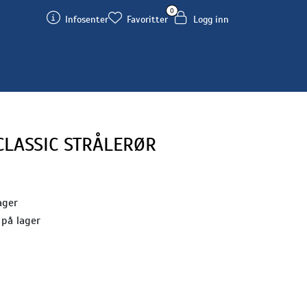
0
Infosenter
Favoritter
Logg inn
CLASSIC STRÅLERØR
ager
 på lager