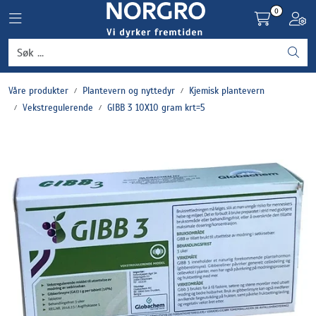
Skip to main content
0
Toggle navigation
Toggl
Grønnsaker
Våre produkter
Plantevern og nyttedyr
Kjemisk plantevern
Settepotet og setteløk
Vekstregulerende
GIBB 3 10X10 gram krt=5
Frukt og bær
Plantevern og nyttedyr
Blomster, potter og brett
Driftsmidler