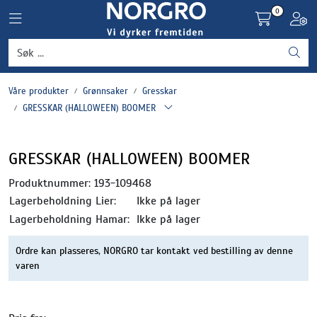
Skip to main content
0
Toggle navigation
Toggl
Grønnsaker
Våre produkter
Grønnsaker
Gresskar
Settepotet og setteløk
GRESSKAR (HALLOWEEN) BOOMER
Frukt og bær
GRESSKAR (HALLOWEEN) BOOMER
Plantevern og nyttedyr
Produktnummer:
193-109468
Lagerbeholdning Lier:
Ikke på lager
Blomster, potter og brett
Lagerbeholdning Hamar:
Ikke på lager
Ordre kan plasseres, NORGRO tar kontakt ved bestilling av denne
Driftsmidler
varen