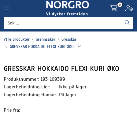
Skip to main content
0
Toggle navigation
Toggl
Grønnsaker
Våre produkter
Grønnsaker
Gresskar
Settepotet og setteløk
GRESSKAR HOKKAIDO FLEXI KURI ØKO
Frukt og bær
GRESSKAR HOKKAIDO FLEXI KURI ØKO
Plantevern og nyttedyr
Produktnummer:
193-109399
Lagerbeholdning Lier:
Ikke på lager
Blomster, potter og brett
Lagerbeholdning Hamar:
På lager
Driftsmidler
Pris fra: