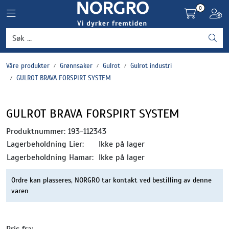
Skip to main content
0
Toggle navigation
Toggl
Grønnsaker
Våre produkter
Grønnsaker
Gulrot
Gulrot industri
Settepotet og setteløk
GULROT BRAVA FORSPIRT SYSTEM
Frukt og bær
GULROT BRAVA FORSPIRT SYSTEM
Plantevern og nyttedyr
Produktnummer:
193-112343
Lagerbeholdning Lier:
Ikke på lager
Blomster, potter og brett
Lagerbeholdning Hamar:
Ikke på lager
Ordre kan plasseres, NORGRO tar kontakt ved bestilling av denne
Driftsmidler
varen
Pris fra: