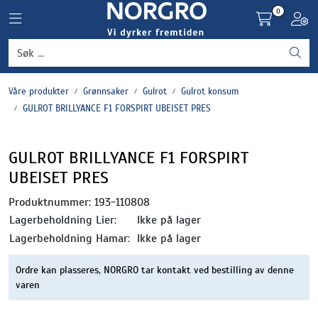
Skip to main content
0
Toggle navigation
Toggl
Grønnsaker
Våre produkter
Grønnsaker
Gulrot
Gulrot konsum
Settepotet og setteløk
GULROT BRILLYANCE F1 FORSPIRT UBEISET PRES
Frukt og bær
GULROT BRILLYANCE F1 FORSPIRT
UBEISET PRES
Plantevern og nyttedyr
Produktnummer:
193-110808
Blomster, potter og brett
Lagerbeholdning Lier:
Ikke på lager
Lagerbeholdning Hamar:
Ikke på lager
Driftsmidler
Ordre kan plasseres, NORGRO tar kontakt ved bestilling av denne
varen