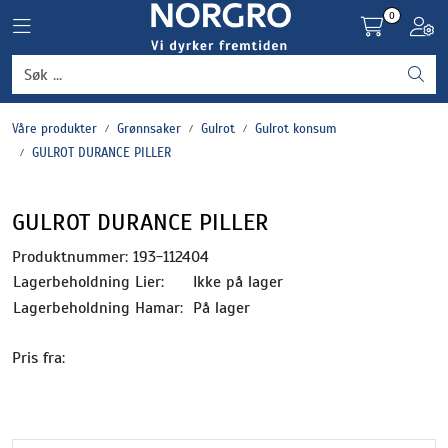
Skip to main content
0
Toggle navigation
Toggl
Grønnsaker
Våre produkter
Grønnsaker
Gulrot
Gulrot konsum
Settepotet og setteløk
GULROT DURANCE PILLER
Frukt og bær
GULROT DURANCE PILLER
Plantevern og nyttedyr
Produktnummer:
193-112404
Lagerbeholdning Lier:
Ikke på lager
Blomster, potter og brett
Lagerbeholdning Hamar:
På lager
Pris fra:
Driftsmidler