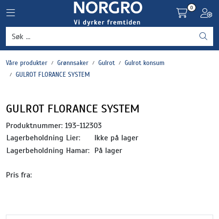
Skip to main content
0
Toggle navigation
Toggl
Grønnsaker
Våre produkter
Grønnsaker
Gulrot
Gulrot konsum
Settepotet og setteløk
GULROT FLORANCE SYSTEM
Frukt og bær
GULROT FLORANCE SYSTEM
Plantevern og nyttedyr
Produktnummer:
193-112303
Lagerbeholdning Lier:
Ikke på lager
Blomster, potter og brett
Lagerbeholdning Hamar:
På lager
Pris fra:
Driftsmidler