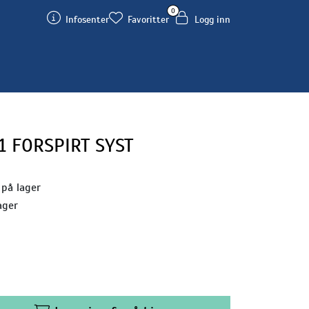
0
Infosenter
Favoritter
Logg inn
1 FORSPIRT SYST
 på lager
ager