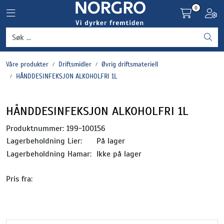
Skip to main content
0
Toggle navigation
Toggl
Grønnsaker
Våre produkter
Driftsmidler
Øvrig driftsmateriell
Settepotet og setteløk
HÅNDDESINFEKSJON ALKOHOLFRI 1L
Frukt og bær
HÅNDDESINFEKSJON ALKOHOLFRI 1L
Plantevern og nyttedyr
Produktnummer:
199-100156
Lagerbeholdning Lier:
På lager
Blomster, potter og brett
Lagerbeholdning Hamar:
Ikke på lager
Pris fra:
Driftsmidler