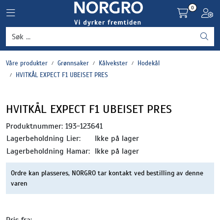
Skip to main content
0
Toggle navigation
Toggl
Grønnsaker
Våre produkter
Grønnsaker
Kålvekster
Hodekål
Settepotet og setteløk
HVITKÅL EXPECT F1 UBEISET PRES
Frukt og bær
HVITKÅL EXPECT F1 UBEISET PRES
Plantevern og nyttedyr
Produktnummer:
193-123641
Lagerbeholdning Lier:
Ikke på lager
Blomster, potter og brett
Lagerbeholdning Hamar:
Ikke på lager
Ordre kan plasseres, NORGRO tar kontakt ved bestilling av denne
Driftsmidler
varen
Pris fra: