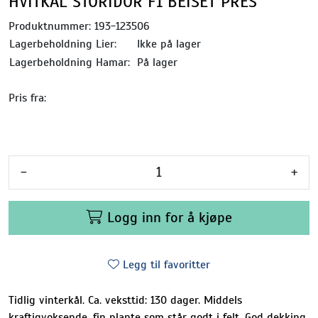
HVITKÅL STORIDOR F1 BEISET PRES
Produktnummer:
193-123506
Lagerbeholdning Lier:
Ikke på lager
Lagerbeholdning Hamar:
På lager
Pris fra:
-
+
Logg inn for å kjøpe
Legg til favoritter
Tidlig vinterkål. Ca. veksttid: 130 dager. Middels
kraftigvoksende, fin plante som står godt i felt. God dekking.