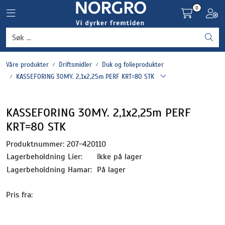
Skip to main content
0
Toggle navigation
Toggl
Grønnsaker
Våre produkter
Driftsmidler
Duk og folieprodukter
Settepotet og setteløk
KASSEFORING 30MY. 2,1x2,25m PERF KRT=80 STK
Frukt og bær
KASSEFORING 30MY. 2,1x2,25m PERF
KRT=80 STK
Plantevern og nyttedyr
Produktnummer:
207-420110
Blomster, potter og brett
Lagerbeholdning Lier:
Ikke på lager
Lagerbeholdning Hamar:
På lager
Driftsmidler
Pris fra: