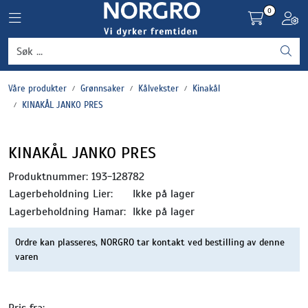
Skip to main content
0
Toggle navigation
Toggl
Grønnsaker
Våre produkter
Grønnsaker
Kålvekster
Kinakål
Settepotet og setteløk
KINAKÅL JANKO PRES
Frukt og bær
KINAKÅL JANKO PRES
Plantevern og nyttedyr
Produktnummer:
193-128782
Lagerbeholdning Lier:
Ikke på lager
Blomster, potter og brett
Lagerbeholdning Hamar:
Ikke på lager
Ordre kan plasseres, NORGRO tar kontakt ved bestilling av denne
Driftsmidler
varen
Pris fra: