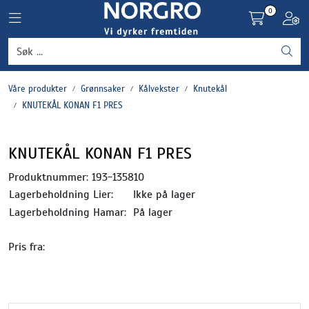
Skip to main content
0
Toggle navigation
Toggl
Grønnsaker
Våre produkter
Grønnsaker
Kålvekster
Knutekål
Settepotet og setteløk
KNUTEKÅL KONAN F1 PRES
Frukt og bær
KNUTEKÅL KONAN F1 PRES
Plantevern og nyttedyr
Produktnummer:
193-135810
Lagerbeholdning Lier:
Ikke på lager
Blomster, potter og brett
Lagerbeholdning Hamar:
På lager
Pris fra:
Driftsmidler