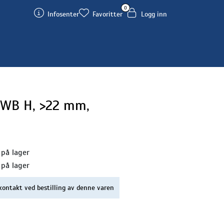
0
Infosenter
Favoritter
Logg inn
 WB H, >22 mm,
 på lager
 på lager
kontakt ved bestilling av denne varen