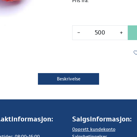
Pris fra:
-
+
Beskrivelse
aktinformasjon:
Salgsinformasjon:
Opprett kundekonto
stider: 08:00-16:00
Salgsbetingelser