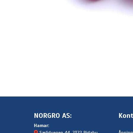
NORGRO AS:
Kont
Hamar:
Sælidvegen 44
, 2322 Ridabu
Åpning