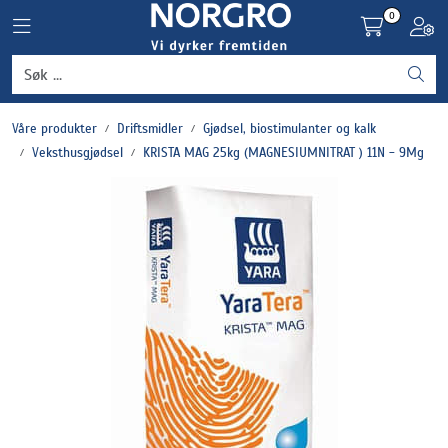
Skip to main content
0
Toggle navigation
Toggl
Grønnsaker
Våre produkter
Driftsmidler
Gjødsel, biostimulanter og kalk
Settepotet og setteløk
Veksthusgjødsel
KRISTA MAG 25kg (MAGNESIUMNITRAT ) 11N - 9Mg
Frukt og bær
Plantevern og nyttedyr
Blomster, potter og brett
Driftsmidler