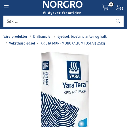
Skip to main content
0
Toggle navigation
Toggl
Grønnsaker
Våre produkter
Driftsmidler
Gjødsel, biostimulanter og kalk
Settepotet og setteløk
Veksthusgjødsel
KRISTA MKP (MONOKALIUMFOSFAT) 25kg
Frukt og bær
Plantevern og nyttedyr
Blomster, potter og brett
Driftsmidler