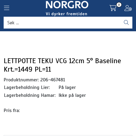
Skip to main content
0
Toggle navigation
Toggl
Grønnsaker
Settepotet og setteløk
Frukt og bær
LETTPOTTE TEKU VCG 12cm 5° Baseline
Krt.=1449 PL=11
Plantevern og nyttedyr
Produktnummer:
206-467481
Lagerbeholdning Lier:
På lager
Blomster, potter og brett
Lagerbeholdning Hamar:
Ikke på lager
Driftsmidler
Pris fra: