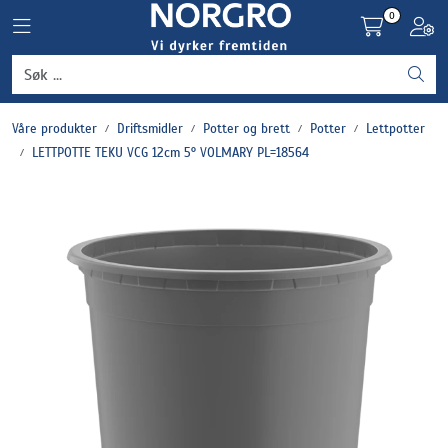
Skip to main content
0
Toggle navigation
Toggl
Grønnsaker
Våre produkter
Driftsmidler
Potter og brett
Potter
Lettpotter
Settepotet og setteløk
LETTPOTTE TEKU VCG 12cm 5° VOLMARY PL=18564
Frukt og bær
Plantevern og nyttedyr
Blomster, potter og brett
Driftsmidler