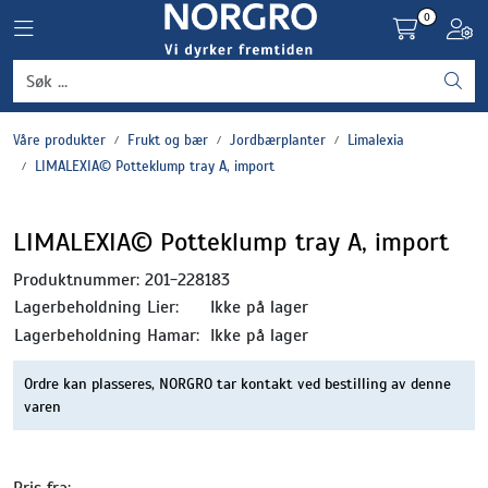
Skip to main content
0
Toggle navigation
Toggl
Grønnsaker
Våre produkter
Frukt og bær
Jordbærplanter
Limalexia
Settepotet og setteløk
LIMALEXIA© Potteklump tray A, import
Frukt og bær
LIMALEXIA© Potteklump tray A, import
Plantevern og nyttedyr
Produktnummer:
201-228183
Lagerbeholdning Lier:
Ikke på lager
Blomster, potter og brett
Lagerbeholdning Hamar:
Ikke på lager
Ordre kan plasseres, NORGRO tar kontakt ved bestilling av denne
Driftsmidler
varen
Pris fra: