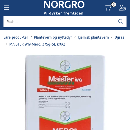
Skip to main content
0
Toggle navigation
Toggl
Grønnsaker
Våre produkter
Plantevern og nyttedyr
Kjemisk plantevern
Ugras
Settepotet og setteløk
MAISTER WG+Mero, 375g+5L krt=2
Frukt og bær
Plantevern og nyttedyr
Blomster, potter og brett
Driftsmidler