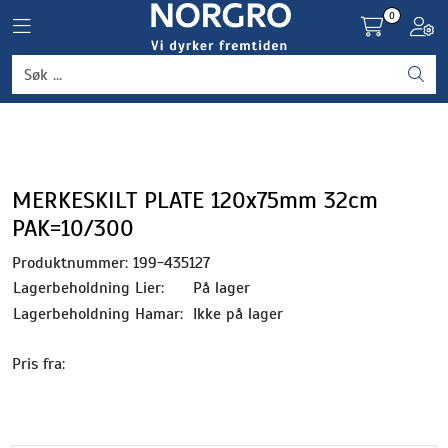
Skip to main content
0
Toggle navigation
Toggl
Grønnsaker
Settepotet og setteløk
Frukt og bær
MERKESKILT PLATE 120x75mm 32cm
PAK=10/300
Plantevern og nyttedyr
Produktnummer:
199-435127
Lagerbeholdning Lier:
På lager
Blomster, potter og brett
Lagerbeholdning Hamar:
Ikke på lager
Driftsmidler
Pris fra: