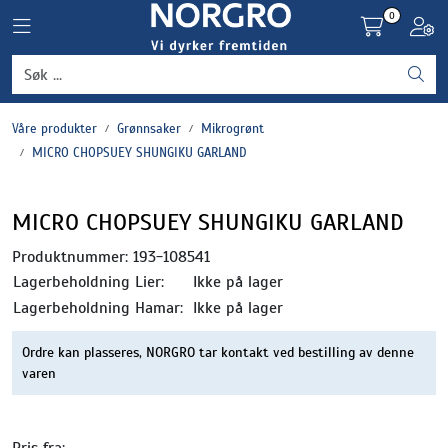
Skip to main content
0
Toggle navigation
Toggl
Grønnsaker
Våre produkter
Grønnsaker
Mikrogrønt
Settepotet og setteløk
MICRO CHOPSUEY SHUNGIKU GARLAND
Frukt og bær
MICRO CHOPSUEY SHUNGIKU GARLAND
Plantevern og nyttedyr
Produktnummer:
193-108541
Lagerbeholdning Lier:
Ikke på lager
Blomster, potter og brett
Lagerbeholdning Hamar:
Ikke på lager
Ordre kan plasseres, NORGRO tar kontakt ved bestilling av denne
Driftsmidler
varen
Pris fra: