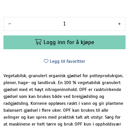
-
+
Logg inn for å kjøpe
Legg til favoritter
Vegetabilsk, granulert organisk gjødsel for potteproduksjon,
plener, hage- og landbruk. En 100 % vegetabilsk granulert
gjødsel med et høyt nitrogeninnhold. OPF er rasktvirkende
gjødsel som kan brukes både ved breigjødsling og
radgjødsling. Kornene oppløses raskt i vann og gir plantene
balansert gjødsel i flere uker. OPF kan brukes til alle
avlinger og kan spres med praktisk talt alt utstyr. Sørg for
at maskinene er helt tørre og bruk OPF kun i oppholdsvær