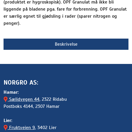
(produktet er hygroskopisk). OPF Granulat må ikke bli
liggende på bladene pga. fare for forbrenning. OPF Granulat
er særlig egnet til gjødsling i rader (sparer nitrogen og
penger).
Beskrivelse
NORGRO AS:
Hamar:
Sælidvegen 44
, 2322 Ridabu
Postboks 4144, 2307 Hamar
Lier:
Fruktveien 9
, 3402 Lier