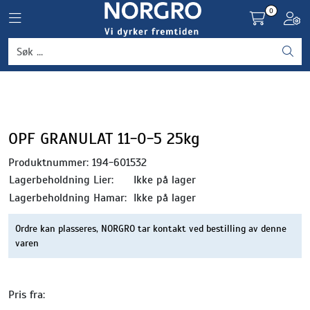
Skip to main content
0
Toggle navigation
Toggl
Grønnsaker
Settepotet og setteløk
Frukt og bær
OPF GRANULAT 11-0-5 25kg
Produktnummer:
194-601532
Plantevern og nyttedyr
Lagerbeholdning Lier:
Ikke på lager
Lagerbeholdning Hamar:
Ikke på lager
Blomster, potter og brett
Ordre kan plasseres, NORGRO tar kontakt ved bestilling av denne
varen
Driftsmidler
Pris fra: