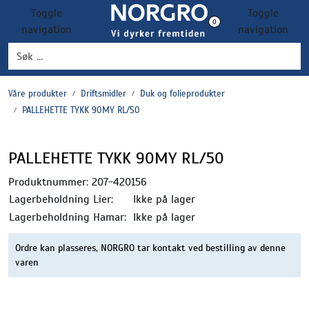
Skip to main content
Toggle
Toggle
0
navigation
navigation
Grønnsaker
Våre produkter
Driftsmidler
Duk og folieprodukter
Settepotet og setteløk
PALLEHETTE TYKK 90MY RL/50
Frukt og bær
PALLEHETTE TYKK 90MY RL/50
Plantevern og nyttedyr
Produktnummer:
207-420156
Lagerbeholdning Lier:
Ikke på lager
Blomster, potter og brett
Lagerbeholdning Hamar:
Ikke på lager
Driftsmidler
Ordre kan plasseres, NORGRO tar kontakt ved bestilling av denne
varen