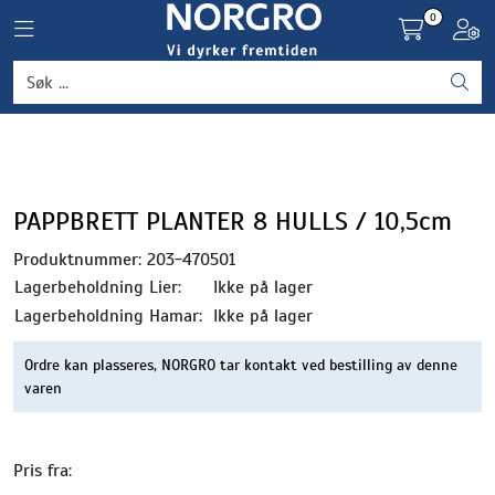
Skip to main content
0
Toggle navigation
Toggl
Grønnsaker
Settepotet og setteløk
Frukt og bær
PAPPBRETT PLANTER 8 HULLS / 10,5cm
Produktnummer:
203-470501
Plantevern og nyttedyr
Lagerbeholdning Lier:
Ikke på lager
Lagerbeholdning Hamar:
Ikke på lager
Blomster, potter og brett
Ordre kan plasseres, NORGRO tar kontakt ved bestilling av denne
varen
Driftsmidler
Pris fra: