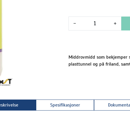
-
+
Middrovmidd som bekjemper sp
plasttunnel og på friland, sam
skrivelse
Spesifikasjoner
Dokumenta