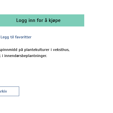
Logg inn for å kjøpe
Legg til favoritter
innmidd på plantekulturer i veksthus,
t i innendørsbeplantninger.
rkiv