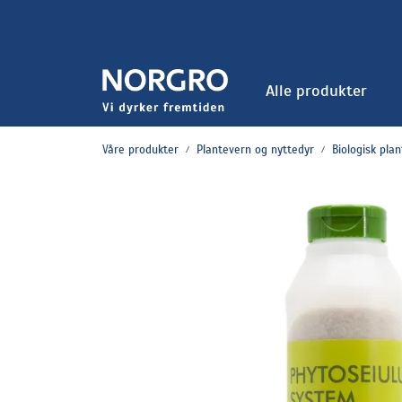
Skip to main content
Alle produkter
Våre produkter
Plantevern og nyttedyr
Biologisk pla