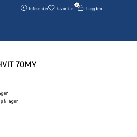
0
Infosenter
Favoritter
Logg inn
HVIT 70MY
ager
 på lager