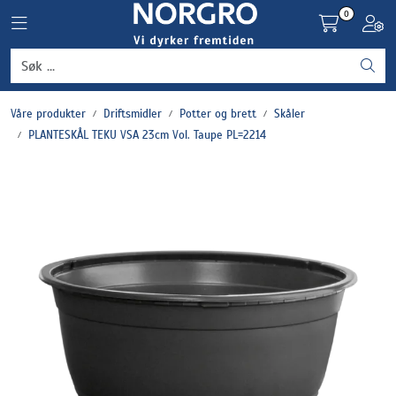
Skip to main content
0
Toggle navigation
Toggl
Grønnsaker
Våre produkter
Driftsmidler
Potter og brett
Skåler
Settepotet og setteløk
PLANTESKÅL TEKU VSA 23cm Vol. Taupe PL=2214
Frukt og bær
Plantevern og nyttedyr
Blomster, potter og brett
Driftsmidler