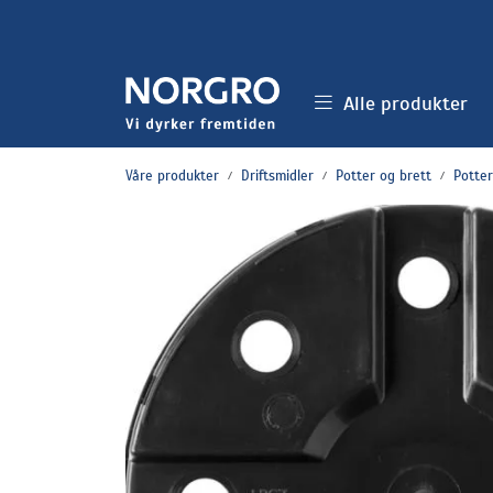
Skip to main content
Alle produkter
Våre produkter
Driftsmidler
Potter og brett
Potter