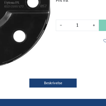
Pris fra:
-
+
Beskrivelse