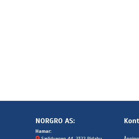
NORGRO AS:
Kont
Hamar:
Sælidvegen 44
, 2322 Ridabu
Åpning