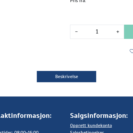
Pris fra:
-
+
Beskrivelse
aktinformasjon:
Salgsinformasjon:
Opprett kundekonto
stider: 08:00-16:00
Salgsbetingelser