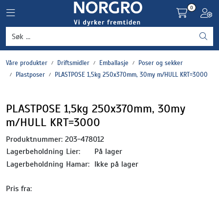
Skip to main content
0
Toggle navigation
Toggl
Grønnsaker
Våre produkter
Driftsmidler
Emballasje
Poser og sekker
Settepotet og setteløk
Plastposer
PLASTPOSE 1,5kg 250x370mm, 30my m/HULL KRT=3000
Frukt og bær
PLASTPOSE 1,5kg 250x370mm, 30my
m/HULL KRT=3000
Plantevern og nyttedyr
Produktnummer:
203-478012
Blomster, potter og brett
Lagerbeholdning Lier:
På lager
Lagerbeholdning Hamar:
Ikke på lager
Driftsmidler
Pris fra: