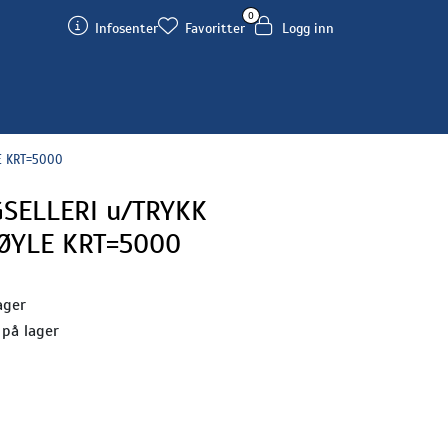
0
Infosenter
Favoritter
Logg inn
E KRT=5000
SELLERI u/TRYKK
ØYLE KRT=5000
ager
 på lager