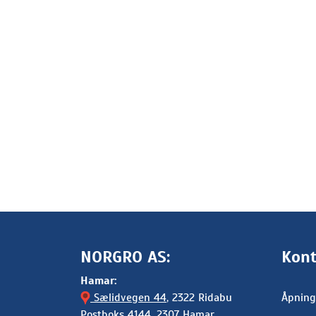
NORGRO AS:
Kont
Hamar:
Sælidvegen 44
, 2322 Ridabu
Åpning
Postboks 4144, 2307 Hamar