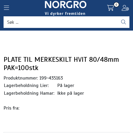
Skip to main content
0
Toggle navigation
Toggl
Grønnsaker
Settepotet og setteløk
Frukt og bær
PLATE TIL MERKESKILT HVIT 80/48mm
PAK=100stk
Plantevern og nyttedyr
Produktnummer:
199-435163
Lagerbeholdning Lier:
På lager
Blomster, potter og brett
Lagerbeholdning Hamar:
Ikke på lager
Driftsmidler
Pris fra: