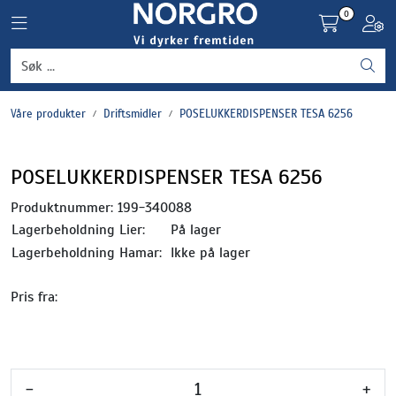
Skip to main content
0
Toggle navigation
Toggl
Grønnsaker
Våre produkter
Driftsmidler
POSELUKKERDISPENSER TESA 6256
Settepotet og setteløk
Frukt og bær
POSELUKKERDISPENSER TESA 6256
Produktnummer:
199-340088
Plantevern og nyttedyr
Lagerbeholdning Lier:
På lager
Lagerbeholdning Hamar:
Ikke på lager
Blomster, potter og brett
Pris fra:
Driftsmidler
-
+