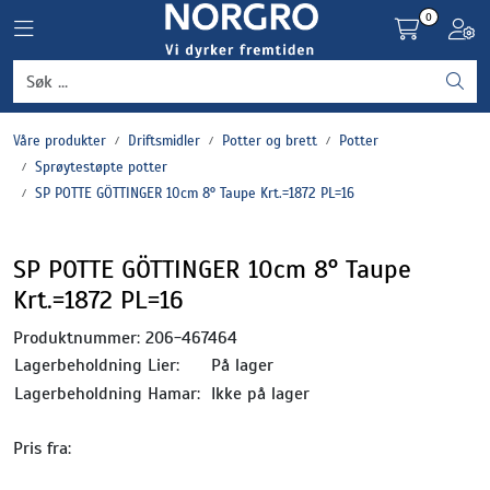
Skip to main content
0
Toggle navigation
Toggl
Grønnsaker
Våre produkter
Driftsmidler
Potter og brett
Potter
Settepotet og setteløk
Sprøytestøpte potter
SP POTTE GÖTTINGER 10cm 8° Taupe Krt.=1872 PL=16
Frukt og bær
SP POTTE GÖTTINGER 10cm 8° Taupe
Plantevern og nyttedyr
Krt.=1872 PL=16
Blomster, potter og brett
Produktnummer:
206-467464
Lagerbeholdning Lier:
På lager
Driftsmidler
Lagerbeholdning Hamar:
Ikke på lager
Pris fra: