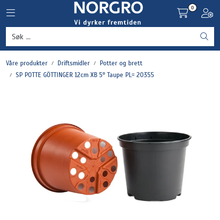
Skip to main content
0
Toggle navigation
Toggl
Grønnsaker
Våre produkter
Driftsmidler
Potter og brett
Settepotet og setteløk
SP POTTE GÖTTINGER 12cm XB 5° Taupe PL= 20355
Frukt og bær
Plantevern og nyttedyr
Blomster, potter og brett
Driftsmidler