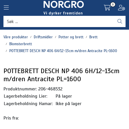
Skip to main content
0
Toggle navigation
Toggl
Grønnsaker
Våre produkter
Driftsmidler
Potter og brett
Brett
Settepotet og setteløk
Blomsterbrett
POTTEBRETT DESCH NP 406 6H/12-13cm m/dren Antracite PL=1600
Frukt og bær
POTTEBRETT DESCH NP 406 6H/12-13cm
Plantevern og nyttedyr
m/dren Antracite PL=1600
Blomster, potter og brett
Produktnummer:
206-468532
Lagerbeholdning Lier:
På lager
Driftsmidler
Lagerbeholdning Hamar:
Ikke på lager
Pris fra: