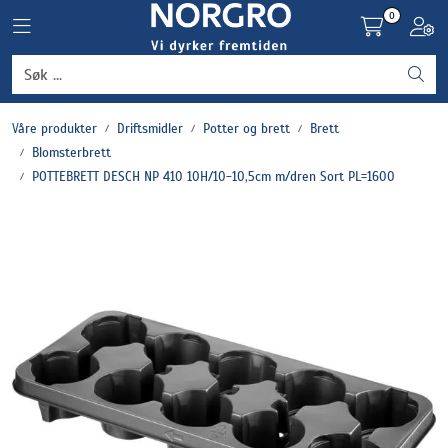
Skip to main content
0
Toggle navigation
Toggl
Grønnsaker
Våre produkter
Driftsmidler
Potter og brett
Brett
Settepotet og setteløk
Blomsterbrett
POTTEBRETT DESCH NP 410 10H/10-10,5cm m/dren Sort PL=1600
Frukt og bær
Plantevern og nyttedyr
Blomster, potter og brett
Driftsmidler