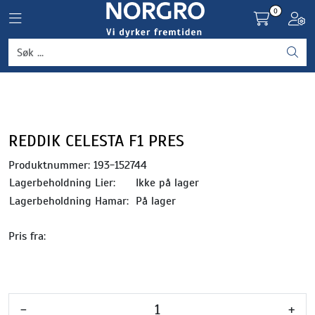
Skip to main content
0
Toggle navigation
Toggl
Grønnsaker
Settepotet og setteløk
Frukt og bær
REDDIK CELESTA F1 PRES
Produktnummer:
193-152744
Plantevern og nyttedyr
Lagerbeholdning Lier:
Ikke på lager
Lagerbeholdning Hamar:
På lager
Blomster, potter og brett
Pris fra:
Driftsmidler
-
+