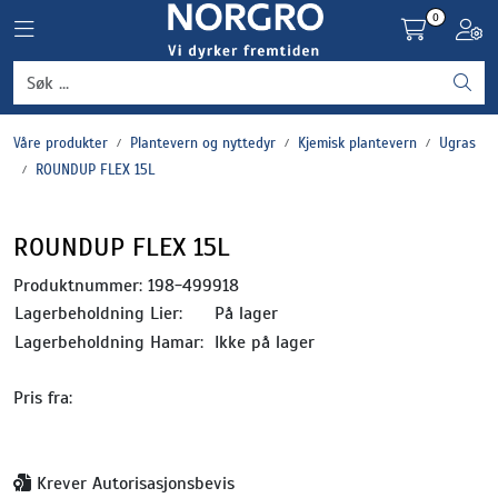
Skip to main content
0
Toggle navigation
Toggl
Grønnsaker
Våre produkter
Plantevern og nyttedyr
Kjemisk plantevern
Ugras
Settepotet og setteløk
ROUNDUP FLEX 15L
Frukt og bær
ROUNDUP FLEX 15L
Plantevern og nyttedyr
Produktnummer:
198-499918
Lagerbeholdning Lier:
På lager
Blomster, potter og brett
Lagerbeholdning Hamar:
Ikke på lager
Pris fra:
Driftsmidler
Krever Autorisasjonsbevis