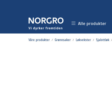
Skip to main content
Alle produkter
Våre produkter
Grønnsaker
Løkvekster
Sjalottløk