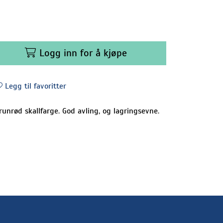
Logg inn for å kjøpe
Legg til favoritter
Brunrød skallfarge. God avling, og lagringsevne.