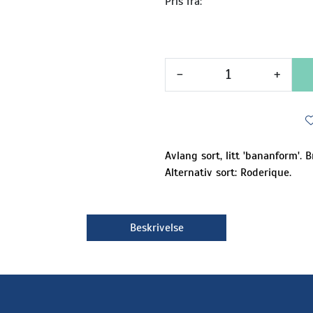
Pris fra:
-
+
Avlang sort, litt 'bananform'. 
Alternativ sort: Roderique.
Beskrivelse